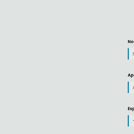
No
Ap
Es