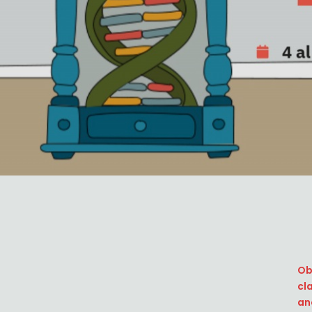
Ob
cl
an