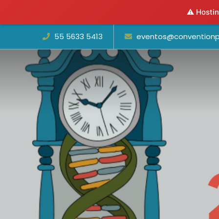
⚠️ Hostin
55 5633 5413
eventos@conventionp