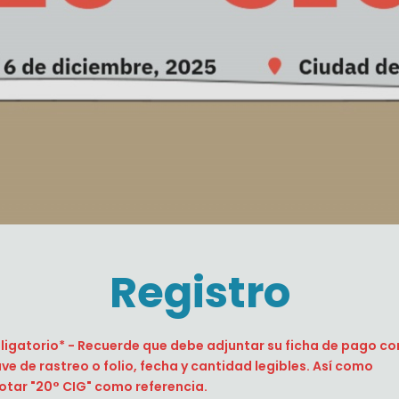
Registro
ligatorio* - Recuerde que debe adjuntar su ficha de pago co
ave de rastreo o folio, fecha y cantidad legibles. Así como
otar "20° CIG" como referencia.