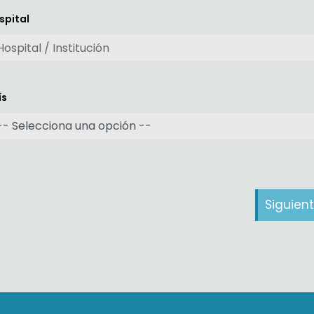
spital
ís
Siguien