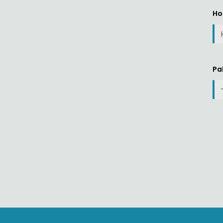
Ho
Pa